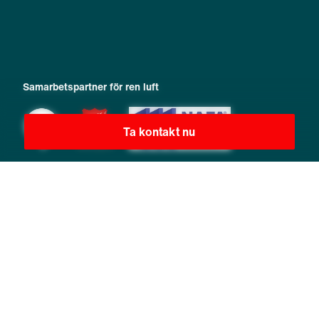
Samarbetspartner för ren luft
Ta kontakt nu
Copyright 2026 © Zehnder Group International AG |
Redaktionsruta
|
Integritetspolicy
|
Allmänna villkor
|
Privacy Manager