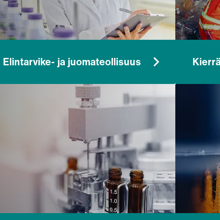
Elintarvike- ja juomateollisuus
Kierr