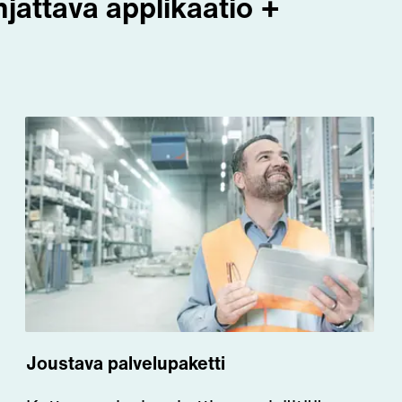
jattava applikaatio +
Joustava palvelupaketti