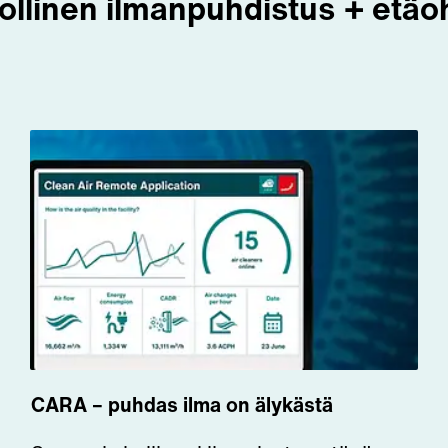
llinen ilmanpuhdistus + etäoh
CARA – puhdas ilma on älykästä