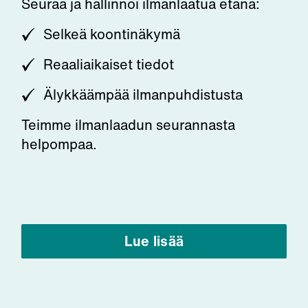
Seuraa ja hallinnoi ilmanlaatua etänä:
Selkeä koontinäkymä
Reaaliaikaiset tiedot
Älykkäämpää ilmanpuhdistusta
Teimme ilmanlaadun seurannasta
helpompaa.
Lue lisää