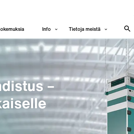
okemuksia
Info
Tietoja meistä
distus –
aiselle