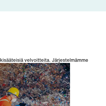
 lakisääteisiä velvoitteita. Järjestelmämme