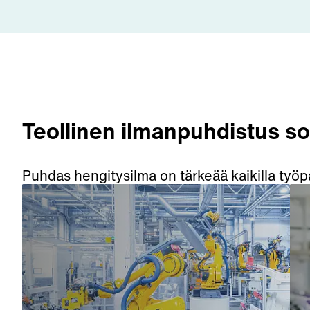
Teollinen ilmanpuhdistus sopi
Puhdas hengitysilma on tärkeää kaikilla työpaik
poistaa hiukkasia ilmasta monissa erilaisissa