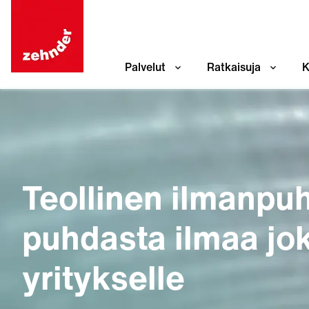
Palvelut
Ratkaisuja
K
Teollinen ilmanpuh
puhdasta ilmaa jok
yritykselle