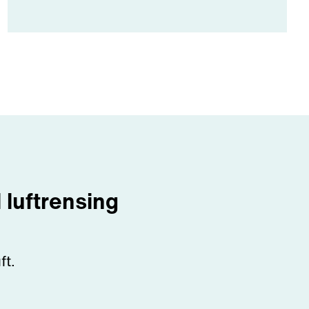
 luftrensing
ft.