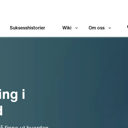
Suksesshistorier
Wiki
Om oss
ing i
d
 å finne ut hvordan