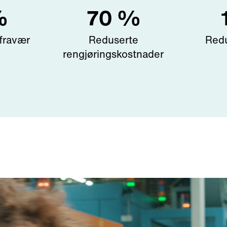
%
70
%
fravær
Reduserte
Redu
rengjøringskostnader