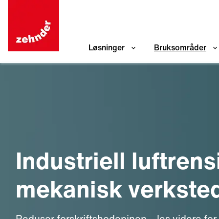
Løsninger
Bruksområder
Industriell luftrens
mekanisk verkste
Reduser forskriftshodepinen – les videre for