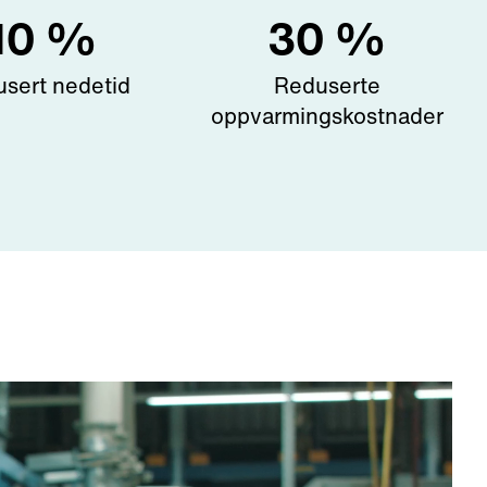
10
%
30
%
sert nedetid
Reduserte
oppvarmingskostnader