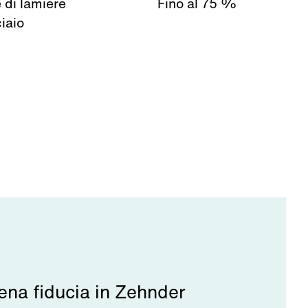
 di lamiere
Fino al 75 %
iaio
iena fiducia in Zehnder