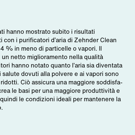
vati hanno mostrato subito i risultati
 con i purificatori d’aria di Zehnder Clean
84 % in meno di particelle o vapori. Il
 un netto miglioramento nella qualità
nitori hanno notato quanto l’aria sia diventata
di salute dovuti alla polvere e ai vapori sono
 ridotti. Ciò assicura una maggiore soddisfa-
 crea le basi per una maggiore produttività e
uindi le condizioni ideali per mantenere la
o.