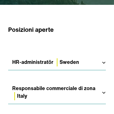
Posizioni aperte
HR-administratör
Sweden
Motala, Sverige
Immediato
Responsabile commerciale di zona
Italy
Om tjänsten
Italia
Som HR-administratör med löneansvar