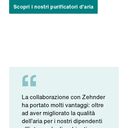
Scopri i nostri purificatori d'aria
La
collaborazione
con Zehnder
ha
portato
molti
vantaggi
:
oltre
ad aver
migliorato
la
qualità
dell’aria
per
i
nostri
dipendenti