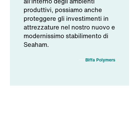
all’interno
degli
ambienti
produttivi
,
possiamo
anche
proteggere
gli
investimenti
in
attrezzature
nel
nostro nuovo e
modernissim
o
stabilimento
di
Seaham.
Biffa Polymers