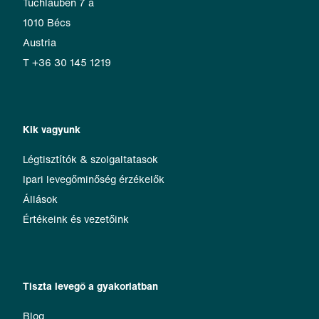
Tuchlauben 7 a
1010 Bécs
Austria
T +36 30 145 1219
Kik vagyunk
Légtisztítók & szolgaltatasok
Ipari levegőminőség érzékelők
Állások
Értékeink és vezetőink
Tiszta levegő a gyakorlatban
Blog