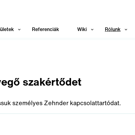
rületek
Referenciák
Wiki
Rólunk
evegő szakértődet
ssuk személyes Zehnder kapcsolattartódat.