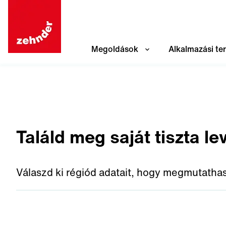
Megoldások
Alkalmazási te
Találd meg saját tiszta l
Válaszd ki régiód adatait, hogy megmutatha