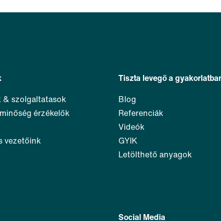
k
Tiszta levegő a gyakorlatba
k & szolgaltatasok
Blog
őminőség érzékelők
Referenciák
Videók
s vezetőink
GYIK
Letölthető anyagok
Social Media