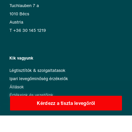
Tuchlauben 7 a
1010 Bécs
Austria
T +36 30 145 1219
Kik vagyunk
Légtisztítók & szolgaltatasok
Ipari levegőminőség érzékelők
Állások
Értékeink és vezetőink
Kérdezz a tiszta levegőről
Tiszta levegő a gyakorlatban