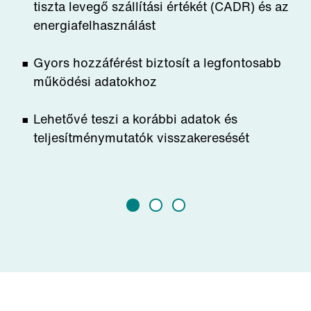
tiszta levegő szállítási értékét (CADR) és az
energiafelhasználást
Gyors hozzáférést biztosít a legfontosabb
működési adatokhoz
Lehetővé teszi a korábbi adatok és
teljesítménymutatók visszakeresését