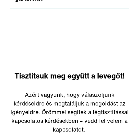
mennyezetre, falra, polcra vagy oszlopra
– és akár a padlóra is.
Erre egyszerű a válasz: igen, minden
Zehnder ipari légtisztítóra van garancia.
Tisztítsuk meg együtt a levegőt!
Azért vagyunk, hogy válaszoljunk
kérdéseidre és megtaláljuk a megoldást az
igényeidre. Örömmel segítek a légtisztítással
kapcsolatos kérdésekben – vedd fel velem a
kapcsolatot.