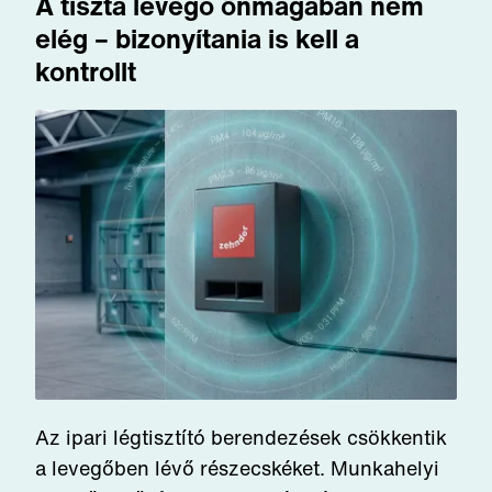
A tiszta levegő önmagában nem
elég – bizonyítania is kell a
kontrollt
Az ipari légtisztító berendezések csökkentik
a levegőben lévő részecskéket. Munkahelyi