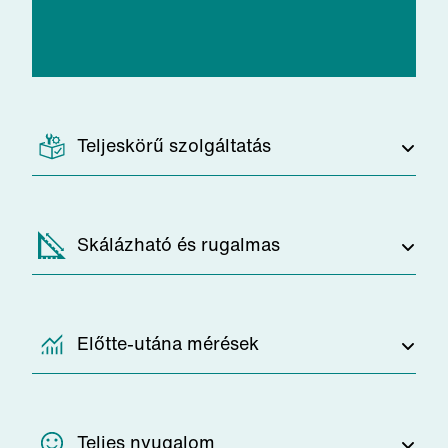
Teljeskörű szolgáltatás
Mindent elintézünk – a telepítéstől a
Skálázható és rugalmas
folyamatos karbantartáson át az ipari
légtisztító berendezések
szűrőcseréjéig. A havi díj teljes
Az igényeid változhatnak, mi pedig
Előtte-utána mérések
egészében fedezi a tiszta levegőt,
alkalmazkodunk ezekhez a
minden egyéb tennivalótól mentesen.
változásokhoz. Hozzáadhatsz vagy
kivehetsz ipari légtisztító
Az ipari légtisztítók hatékonyságát
Teljes nyugalom
berendezéseket a rendszerből, ahogy a