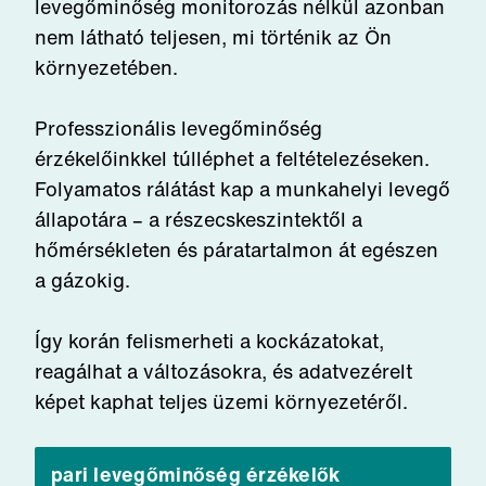
levegőminőség monitorozás nélkül azonban
nem látható teljesen, mi történik az Ön
környezetében.
Professzionális levegőminőség
érzékelőinkkel túlléphet a feltételezéseken.
Folyamatos rálátást kap a munkahelyi levegő
állapotára – a részecskeszintektől a
hőmérsékleten és páratartalmon át egészen
a gázokig.
Így korán felismerheti a kockázatokat,
reagálhat a változásokra, és adatvezérelt
képet kaphat teljes üzemi környezetéről.
pari levegőminőség érzékelők