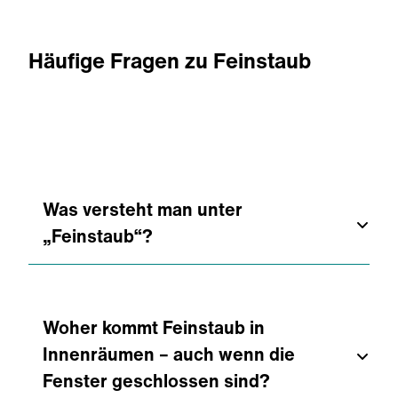
Häufige Fragen zu Feinstaub
Was versteht man unter
„Feinstaub“?
Feinstaub bezeichnet winzige Partikel
oder Tröpfchen in der Luft – oft mit dem
Woher kommt Feinstaub in
Kürzel
PM
(particulate matter). Je kleiner
Innenräumen – auch wenn die
die Partikel (z. B. PM 2,5, PM 1), desto
Fenster geschlossen sind?
tiefer können sie in den Menschen