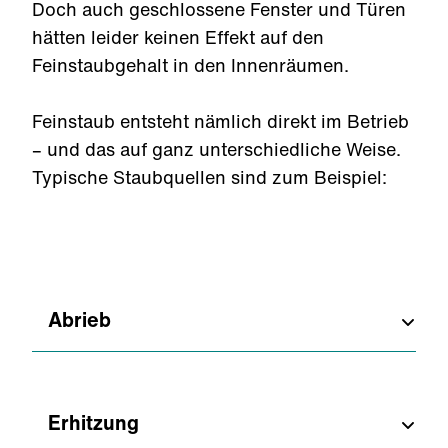
Doch auch geschlossene Fenster und Türen
hätten leider keinen Effekt auf den
Feinstaubgehalt in den Innenräumen.
Feinstaub entsteht nämlich direkt im Betrieb
– und das auf ganz unterschiedliche Weise.
Typische Staubquellen sind zum Beispiel:
Abrieb
Wenn Gabelstapler durch Eure Gebäude
fahren, entsteht ein natürlicher Abrieb
Erhitzung
durch die Reifen, Bremsen und durch die