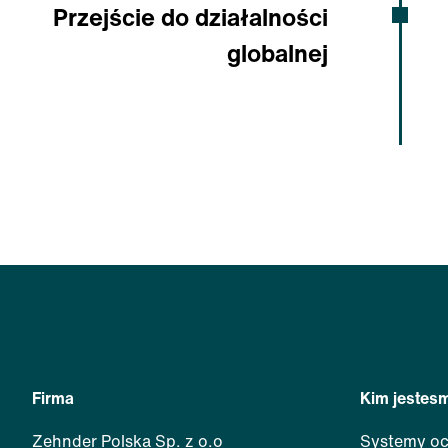
Przejście do działalności
globalnej
Firma
Kim jestes
Zehnder Polska Sp. z o.o
Systemy oc