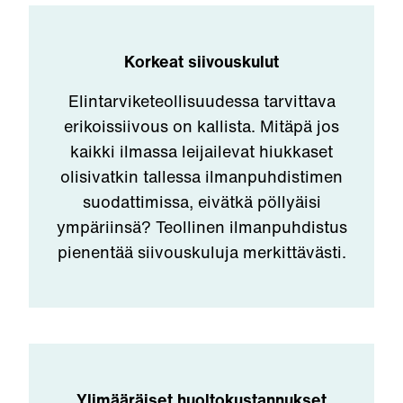
Korkeat siivouskulut
Elintarviketeollisuudessa tarvittava
erikoissiivous on kallista. Mitäpä jos
kaikki ilmassa leijailevat hiukkaset
olisivatkin tallessa ilmanpuhdistimen
suodattimissa, eivätkä pöllyäisi
ympäriinsä? Teollinen ilmanpuhdistus
pienentää siivouskuluja merkittävästi.
Ylimääräiset huoltokustannukset