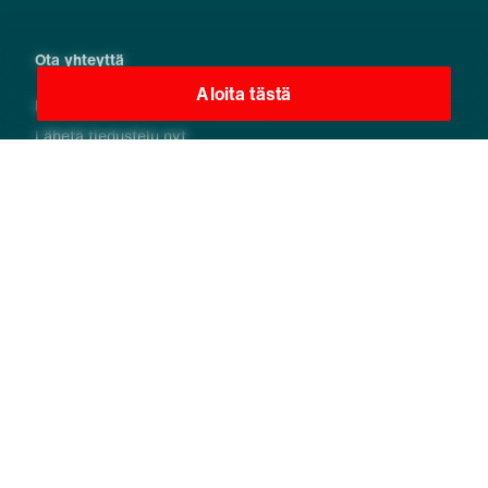
Ota yhteyttä
Aloita tästä
Löydä paikallinen yhteyshenkilö
Lähetä tiedustelu nyt
Lähetä meille viesti
Uutiskirje
Puhtaan ilman kumppanit