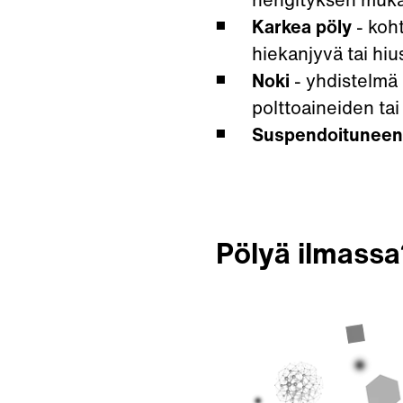
Karkea pöly
- koht
hiekanjyvä tai hiu
Noki
- yhdistelmä 
polttoaineiden ta
Suspendoituneen 
Pölyä ilmassa