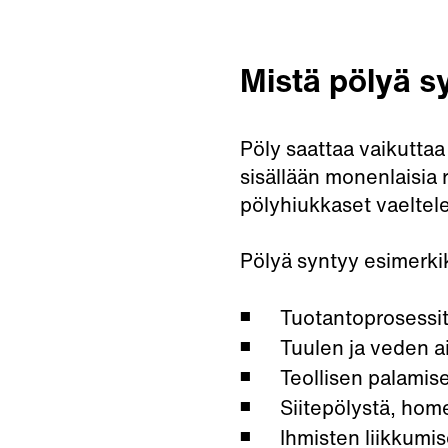
Mistä pölyä s
Pöly saattaa vaikutta
sisällään monenlaisia 
pölyhiukkaset vaeltele
Pölyä syntyy esimerkik
Tuotantoprosessit
Tuulen ja veden 
Teollisen palamis
Siitepölystä, home
Ihmisten liikkumi