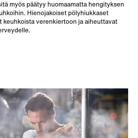
, sitä myös päätyy huomaamatta hengityksen
hkoihin. Hienojakoiset pölyhiukkaset
t keuhkoista verenkiertoon ja aiheuttavat
erveydelle.