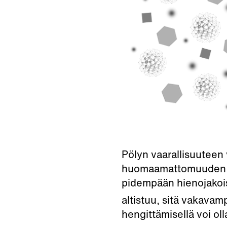
Pölyn vaarallisuuteen
huomaamattomuuden lis
pidempään hienojakois
altistuu, sitä vakavam
hengittämisellä voi ol