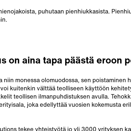
hienojakoista, puhutaan pienhiukkasista. Pienhiuk
min.
s on aina tapa päästä eroon p
a niin monessa olomuodossa, sen poistaminen hen
 voi kuitenkin välttää teolliseen käyttöön kehitet
kkelit teollisen ilmanpuhdistuksen avulla. Tehok
erityisala, joka edellyttää vuosien kokemusta eril
tions tekee yhteistyötä jo yli 3000 yrityksen kan