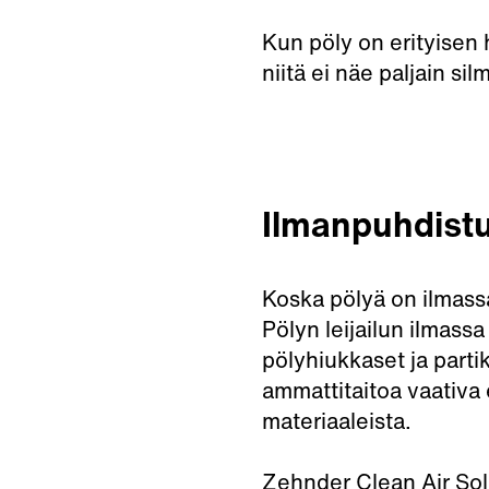
Kun pöly on erityisen 
niitä ei näe paljain sil
Ilmanpuhdistu
Koska pölyä on ilmass
Pölyn leijailun ilmassa
pölyhiukkaset ja parti
ammattitaitoa vaativa 
materiaaleista.
Zehnder Clean Air Solu