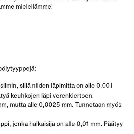
utamme mielellämme!
 pölytyyppejä:
lmin, sillä niiden läpimitta on alle 0,001
ätyä keuhkojen läpi verenkiertoon.
01 mm, mutta alle 0,0025 mm. Tunnetaan myös
i, jonka halkaisija on alle 0,01 mm. Päätyy