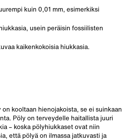
suurempi kuin 0,01 mm, esimerkiksi
kkasia, usein peräisin fossiilisten
 kuvaa kaikenkokoisia hiukkasia.
 on kooltaan hienojakoista, se ei suinkaan
nta. Pöly on terveydelle haitallista juuri
kia
– koska pölyhiukkaset ovat niin
ia, että pölyä on ilmassa jatkuvasti ja