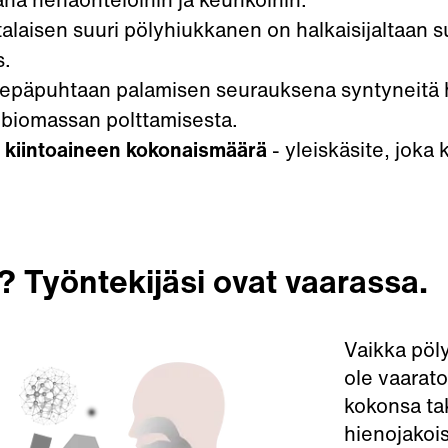
alaisen suuri pölyhiukkanen on halkaisijaltaan 
s.
epäpuhtaan palamisen seurauksena syntyneitä hiu
i biomassan polttamisesta.
kiintoaineen kokonaismäärä
- yleiskäsite, joka
? Työntekijäsi ovat vaarassa.
Vaikka pöly
ole vaarato
kokonsa ta
hienojakois