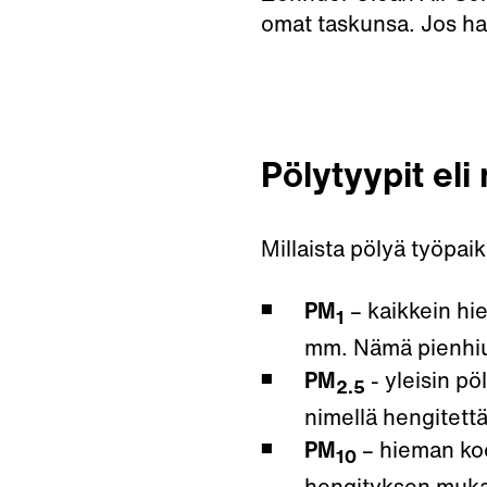
omat taskunsa. Jos ha
Pölytyypit eli
Millaista pölyä työpaik
PM
– kaikkein hie
1
mm. Nämä pienhiukk
PM
- yleisin p
2.5
nimellä hengitettä
PM
– hieman koo
10
hengityksen muka