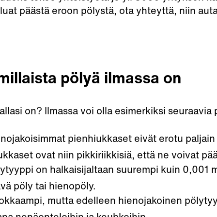
luat päästä eroon pölystä, ota yhteyttä, niin a
 millaista pölyä ilmassa on
allasi on? Ilmassa voi olla esimerkiksi seuraavia
nojakoisimmat pienhiukkaset eivät erotu paljain si
aset ovat niin pikkiriikkisiä, että ne voivat pä
ölytyyppi on halkaisijaltaan suurempi kuin 0,0
vä pöly tai hienopöly.
kkaampi, mutta edelleen hienojakoinen pölytyypp
na nenäonteloihin ja keuhkoihin.