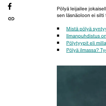
Pölyä leijailee jokaise
sen läsnäoloon ei silti
Mistä pölyä synty
Ilmanpuhdistus on
Pölytyypit eli mill
Pölyä ilmassa? Ty