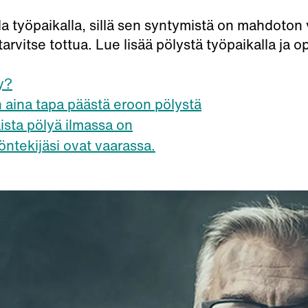
lla työpaikalla, sillä sen syntymistä on mahdoton 
 tarvitse tottua. Lue lisää pölystä työpaikalla ja
y?
 aina tapa päästä eroon pölystä
aista pölyä ilmassa on
öntekijäsi ovat vaarassa.