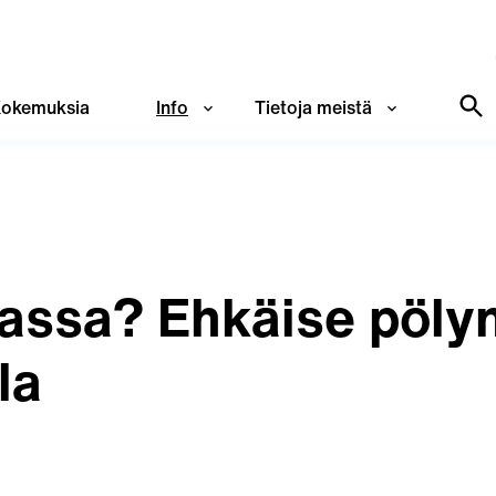
okemuksia
Info
Tietoja meistä
massa? Ehkäise pölyn
la