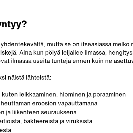
yntyy?
a yhdentekevältä, mutta se on itseasiassa melko
riskejä. Aina kun pölyä leijailee ilmassa, hengit
vat ilmassa useita tunteja ennen kuin ne asettuvat
si näistä lähteistä:
 kuten leikkaaminen, hiominen ja poraaminen
aiheuttaman eroosion vapauttamana
en ja liikenteen seurauksena
itiöistä, bakteereista ja viruksista
sesta