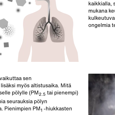
kaikkialla
mukana keu
kulkeutuva
ongelmia t
 vaikuttaa sen
äksi myös altistusaika. Mitä
elle pölylle
(PM
tai pienempi)
2.5
pia seurauksia pölyn
la. Pienimpien
PM
-hiukkasten
1