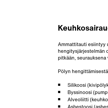
Keuhkosairau
Ammattitauti esiintyy 
hengitysjärjestelmän o
pitkään, seurauksena v
Pölyn hengittämisestä
Silikoosi (kivipöl
Byssinoosi (pump
Alveoliitti (keuhk
Asbestoosi (asbes