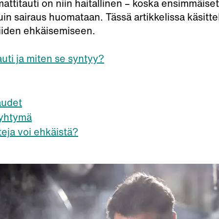
ammattitauti on niin haitallinen – koska ensimmäis
 sairaus huomataan. Tässä artikkelissa käsitte
iiden ehkäisemiseen.
uti ja miten se syntyy?
audet
yhtymä
eja voi ehkäistä?