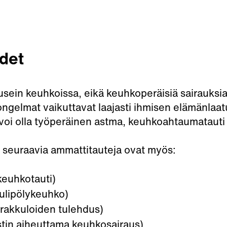
det
usein keuhkoissa, eikä keuhkoperäisiä sairauksia 
ngelmat vaikuttavat laajasti ihmisen elämänlaat
oi olla työperäinen astma, keuhkoahtaumatauti (
 seuraavia ammattitauteja ovat myös:
ykeuhkotauti)
ulipölykeuhko)
orakkuloiden tulehdus)
tin aiheuttama keuhkosairaus)