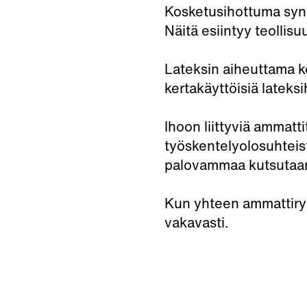
Kosketusihottuma synt
Näitä esiintyy teollisu
Lateksin aiheuttama kos
kertakäyttöisiä lateks
Ihoon liittyviä ammat
työskentelyolosuhteist
palovammaa kutsutaa
Kun yhteen ammattiryhm
vakavasti.