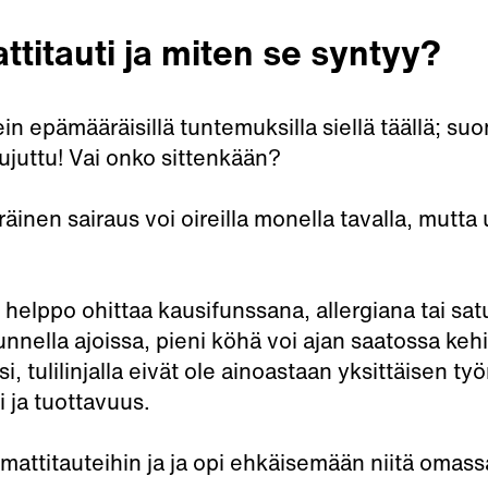
titauti ja miten se syntyy?
in epämääräisillä tuntemuksilla siellä täällä; su
kujuttu! Vai onko sittenkään?
räinen sairaus voi oireilla monella tavalla, mutt
helppo ohittaa kausifunssana, allergiana tai sat
nnella ajoissa, pieni köhä voi ajan saatossa kehi
si, tulilinjalla eivät ole ainoastaan yksittäisen
 ja tuottavuus.
mattitauteihin ja ja opi ehkäisemään niitä omass