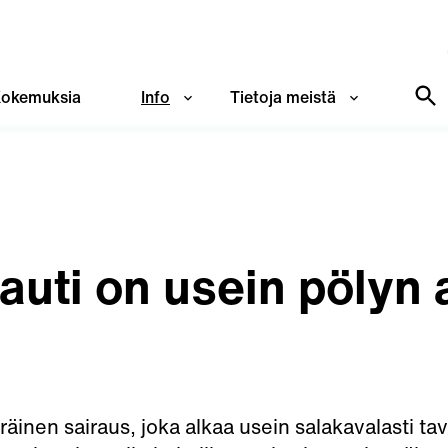
okemuksia
Info
Tietoja meistä
auti on usein pölyn
inen sairaus, joka alkaa usein salakavalasti taval