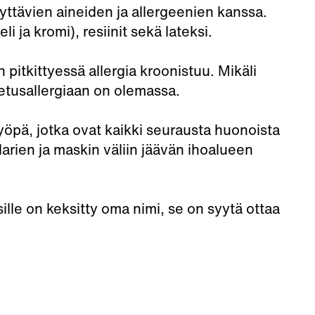
ttävien aineiden ja allergeenien kanssa.
i ja kromi), resiinit sekä lateksi.
 pitkittyessä allergia kroonistuu. Mikäli
ketusallergiaan on olemassa.
öpä, jotka ovat kaikki seurausta huonoista
larien ja maskin väliin jäävän ihoalueen
ille on keksitty oma nimi, se on syytä ottaa