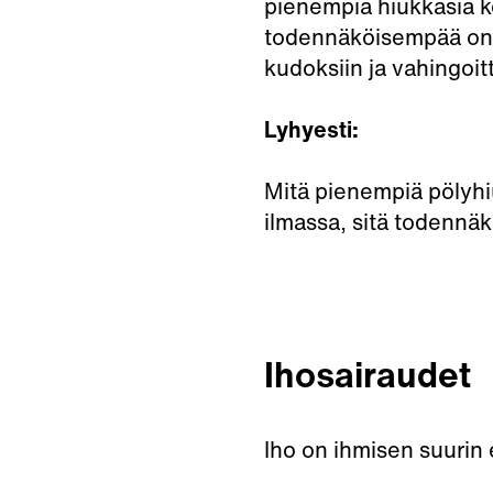
pienempiä hiukkasia k
todennäköisempää on, 
kudoksiin ja vahingoit
Lyhyesti:
Mitä pienempiä pölyhiu
ilmassa, sitä todennä
Ihosairaudet
Iho on ihmisen suurin 