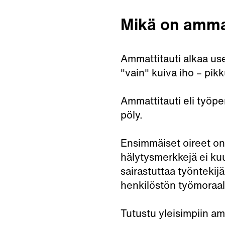
Mikä on ammat
Ammattitauti alkaa use
"vain" kuiva iho – pik
Ammattitauti eli työpe
pöly.
Ensimmäiset oireet on 
hälytysmerkkejä ei kuu
sairastuttaa työntekijä
henkilöstön työmoraali
Tutustu yleisimpiin am