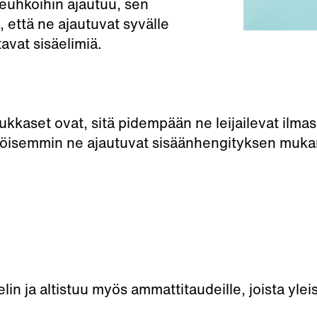
euhkoihin ajautuu, sen
että ne ajautuvat syvälle
tavat sisäelimiä.
kkaset ovat, sitä pidempään ne leijailevat ilmas
köisemmin ne ajautuvat sisäänhengityksen mukan
elin ja altistuu myös ammattitaudeille, joista yle