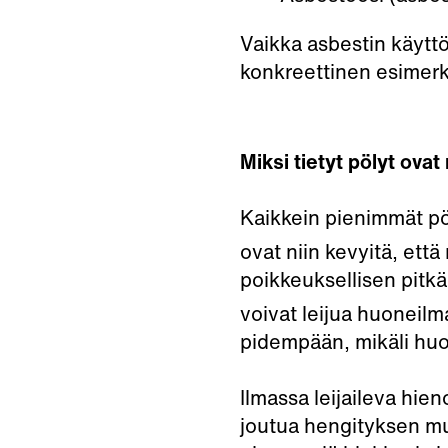
Vaikka asbestin käyttö
konkreettinen esimerkki
Miksi tietyt pölyt ovat 
Kaikkein pienimmät pö
ovat niin kevyitä, että 
poikkeuksellisen pitk
voivat leijua huoneilma
pidempään, mikäli huo
Ilmassa leijaileva hie
joutua hengityksen m