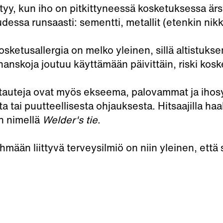
yy, kun iho on pitkittyneessä kosketuksessa ärsy
udessa runsaasti: sementti, metallit (etenkin nikkel
ketusallergia on melko yleinen, sillä altistuksen
ihanskoja joutuu käyttämään päivittäin, riski kos
titauteja ovat myös ekseema, palovammat ja ihosy
a tai puutteellisesta ohjauksesta. Hitsaajilla haa
n nimellä
Welder's tie
.
ään liittyvä terveysilmiö on niin yleinen, että s