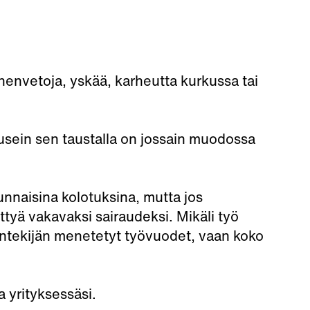
onenvetoja, yskää, karheutta kurkussa tai
a usein sen taustalla on jossain muodossa
unnaisina kolotuksina, mutta jos
ttyä vakavaksi sairaudeksi. Mikäli työ
 työntekijän menetetyt työvuodet, vaan koko
a yrityksessäsi.