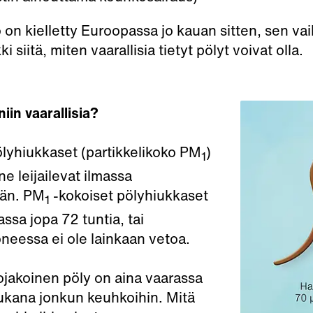
 on kielletty Euroopassa jo kauan sitten, sen va
 siitä, miten vaarallisia tietyt pölyt voivat olla.
niin vaarallisia?
lyhiukkaset (partikkelikoko PM
)
1
ne leijailevat ilmassa
ään. PM
-kokoiset pölyhiukkaset
1
ssa jopa 72 tuntia, tai
neessa ei ole lainkaan vetoa.
nojakoinen pöly on aina vaarassa
ukana jonkun keuhkoihin. Mitä