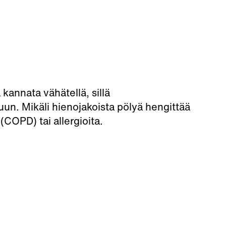
kannata vähätellä, sillä
uun. Mikäli hienojakoista pölyä hengittää
COPD) tai allergioita.