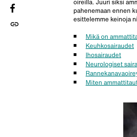
oireilla. Juuri siksi 
pahenemaan ennen kuin
esittelemme keinoja n
Mikä on ammattita
Keuhkosairaudet
Ihosairaudet
Neurologiset sair
Rannekanavaoire
Miten ammattitaut