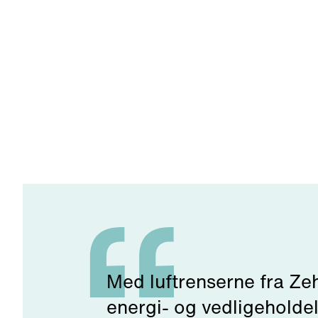
Med luftrenserne fra Ze
energi- og vedligeholde