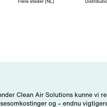
Flere steder (NL)
Distributi
hnder Clean Air Solutions kunne vi r
lsesomkostinger og – endnu vigtiger