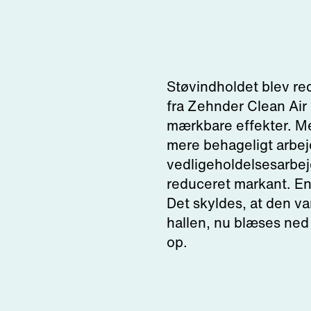
Støvindholdet blev re
fra Zehnder Clean Air S
mærkbare effekter. M
mere behageligt arbej
vedligeholdelsesarbejd
reduceret markant. E
Det skyldes, at den var
hallen, nu blæses ned
op.