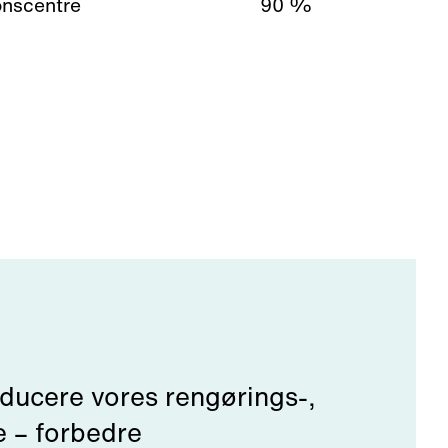
onscentre
90 %
educere vores rengørings-,
e – forbedre