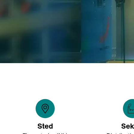
Sted
Sek