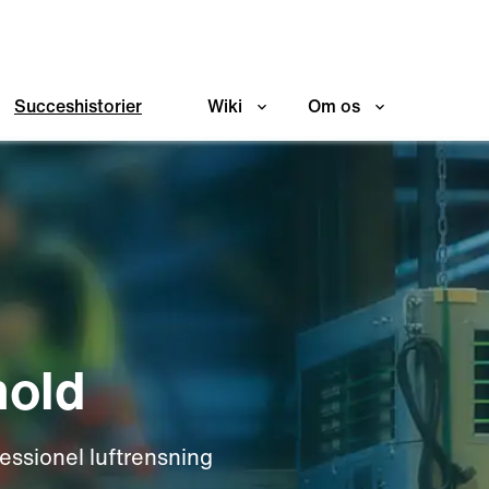
Succeshistorier
Wiki
Om os
hold
essionel luftrensning