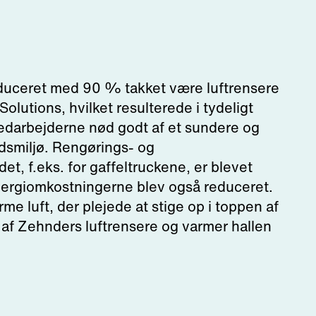
duceret med 90 % takket være luftrensere
olutions, hvilket resulterede i tydeligt
edarbejderne nød godt af et sundere og
dsmiljø. Rengørings- og
et, f.eks. for gaffeltruckene, er blevet
nergiomkostningerne blev også reduceret.
me luft, der plejede at stige op i toppen af
 af Zehnders luftrensere og varmer hallen