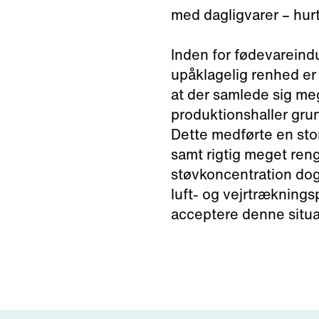
med dagligvarer – hurti
Inden for fødevareindus
upåklagelig renhed er 
at der samlede sig meg
produktionshaller grun
Dette medførte en stor
samt rigtig meget reng
støvkoncentration do
luft- og vejrtrækningsp
acceptere denne situa