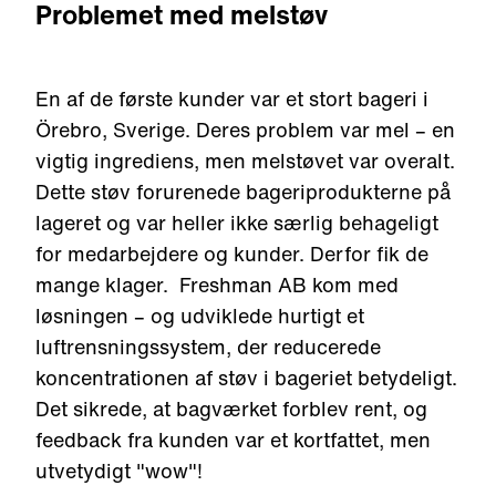
Problemet med melstøv
En af de første kunder var et stort bageri i
Örebro, Sverige. Deres problem var mel
–
en
vigtig ingrediens, men melstøv
et var
overalt.
Dette støv forurenede bageriprodukterne på
lageret og var heller ikke særlig behageligt
for medarbejdere og kunder.
D
erfor fik de
mange klager. Freshman AB
kom
med
løsningen
–
og udviklede hurtigt et
luftrensningssystem, der reducerede
koncentrationen af støv i bageriet betydeligt
.
Det
sikrede, at bagværket forblev rent
, og
f
eedback fra kunden var et kortfattet, men
utvetydigt "wow"!