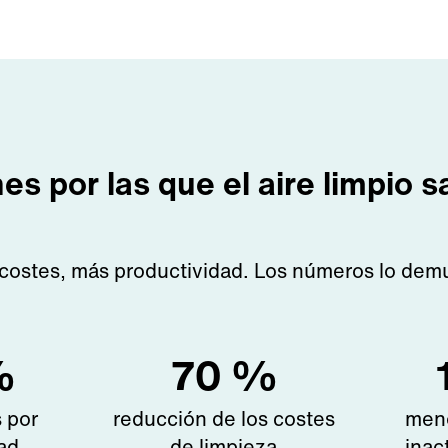
es por las que el aire limpio s
ostes, más productividad. Los números lo dem
%
70
%
 por
reducción de los costes
men
ad
de limpieza
inac