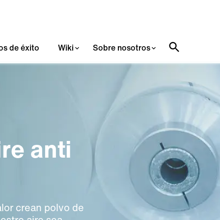
os de éxito
Wiki
Sobre nosotros
re anti
alor crean polvo de
estro aire sea