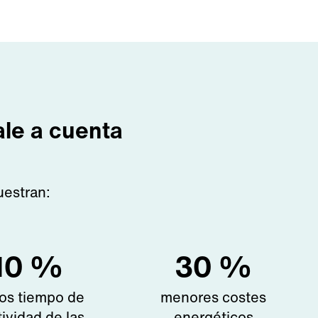
ale a cuenta
uestran:
10
%
30
%
os tiempo de
menores costes
tividad de las
energéticos