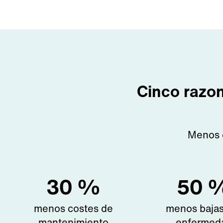
Cinco razon
Menos c
30
%
50
menos costes de
menos bajas
mantenimiento
enfermed