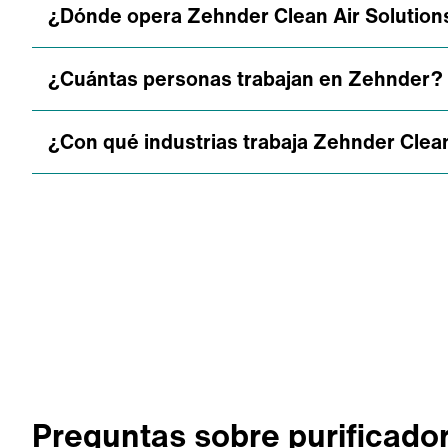
¿Dónde opera Zehnder Clean Air Solution
¿Cuántas personas trabajan en Zehnder?
Zehnder Clean Air Solutions opera actual
aire limpio de Zehnder.
¿Con qué industrias trabaja Zehnder Clean
El Grupo Zehnder emplea a más de 3.400 
Zehnder Clean Air Solutions trabaja con un
Desde logística y fabricación hasta produc
Preguntas sobre purificador