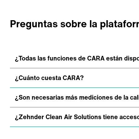
Preguntas sobre la platafo
¿Todas las funciones de CARA están dispo
¿Cuánto cuesta CARA?
La funcionalidad de CARA se adapta a vue
disponibles desde el principio. Estaremos
¿Son necesarias más mediciones de la cal
El coste de CARA varía según el paquete y 
especialistas te enviará un presupuesto s
¿Zehnder Clean Air Solutions tiene acces
No, no necesitaréis más mediciones de la c
vuestro aire en tiempo real.
Sí, Zehnder Clear Air Solutions tiene acc