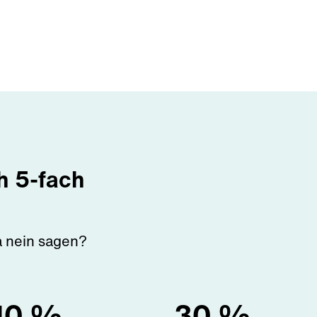
ch 5-fach
a nein sagen?
10
%
30
%