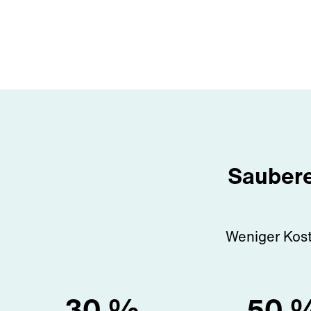
Saubere 
Weniger Kost
30
%
50