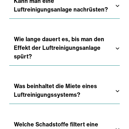
Kann man eine
Luftreinigungsanlage nachrüsten?
Ja. Unsere Systeme sind modular
aufgebaut und lassen sich jederzeit in
Wie lange dauert es, bis man den
Eure Halle integrieren, ohne dass Ihr die
Effekt der Luftreinigungsanlage
Produktion stoppen müsst.
spürt?
Schon nach wenigen Tagen merkt Ihr
den Unterschied. Und wenn Ihr’s
Was beinhaltet die Miete eines
schwarz auf weiß braucht: Zehnder
Luftreinigungssystems?
liefert die Messdaten dazu.
Alles. Planung, Installation, Monitoring,
Wartung, Filterwechsel – Ihr zahlt einen
Welche Schadstoffe filtert eine