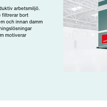
duktiv arbetsmiljö.
filtrerar bort
 dem och innan damm
eningslösningar
om motiverar