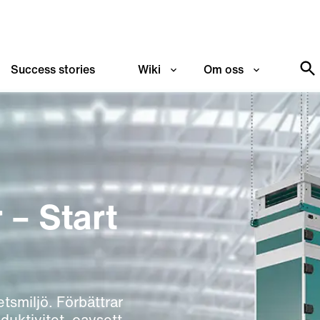
Success stories
Wiki
Om oss
 – Start
etsmiljö. Förbättrar
duktivitet, oavsett