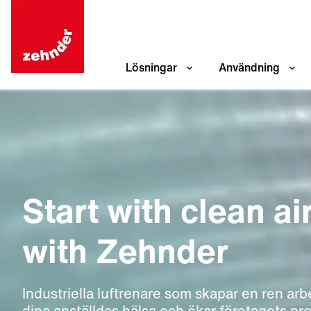
Lösningar
Användning
Start with clean air
with Zehnder
Industriella luftrenare som skapar en ren arb
dina anställdas hälsa och ökar företagets pro