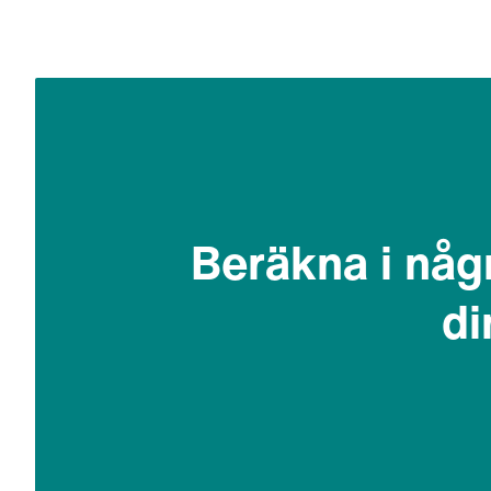
Beräkna i någr
di