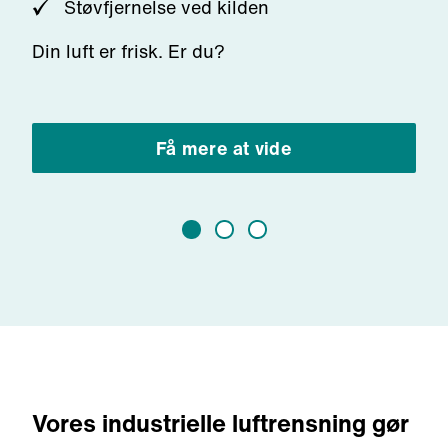
Støvfjernelse
ved
kilden
Din
luft
er
frisk
. Er
du
?
Få mere at vide
Vores industrielle luftrensning gør