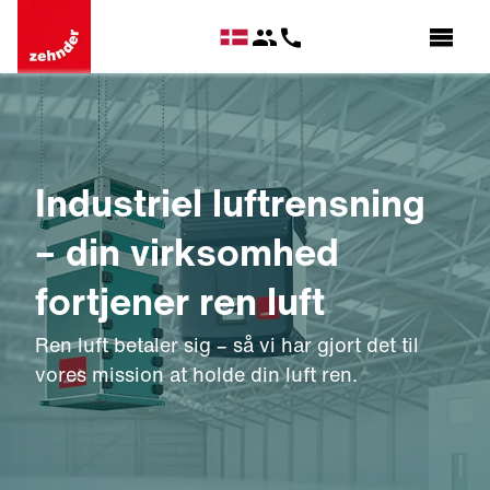
Industriel luftrensning
– din virksomhed
fortjener ren luft
Ren luft betaler sig – så vi har gjort det til
vores mission at holde din luft ren.